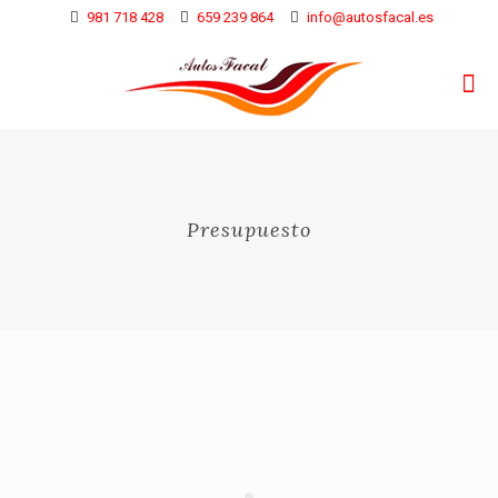
981 718 428
659 239 864
info@autosfacal.es
Presupuesto