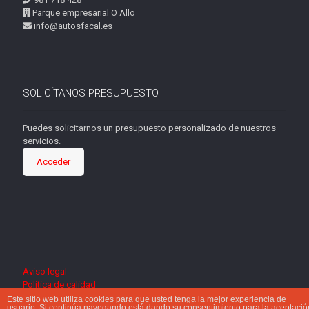
Parque empresarial O Allo
info@autosfacal.es
SOLICÍTANOS PRESUPUESTO
Puedes solicitarnos un presupuesto personalizado de nuestros
servicios.
Acceder
Aviso legal
Política de calidad
Servicio de referencia
Este sitio web utiliza cookies para que usted tenga la mejor experiencia de
usuario. Si continúa navegando está dando su consentimiento para la aceptació