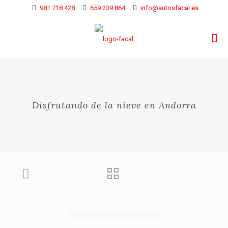
981 718 428
659 239 864
info@autosfacal.es
Disfrutando de la nieve en Andorra